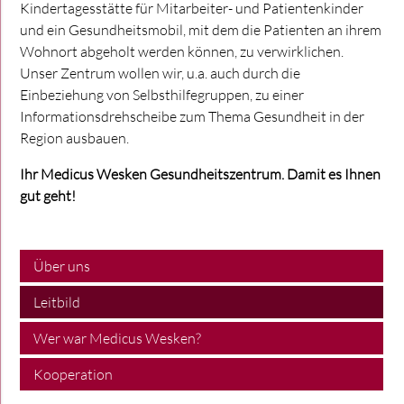
Kindertagesstätte für Mitarbeiter- und Patientenkinder
und ein Gesundheitsmobil, mit dem die Patienten an ihrem
Wohnort abgeholt werden können, zu verwirklichen.
Unser Zentrum wollen wir, u.a. auch durch die
Einbeziehung von Selbsthilfegruppen, zu einer
Informationsdrehscheibe zum Thema Gesundheit in der
Region ausbauen.
Ihr Medicus Wesken Gesundheitszentrum. Damit es Ihnen
gut geht!
Über uns
Navigation
Leitbild
überspringen
Wer war Medicus Wesken?
Kooperation